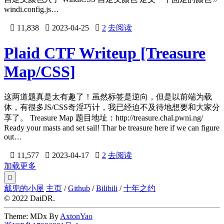
windi.config.js…

11,838

2023-04-25

2
去阅读
Plaid CTF Writeup [Treasure
Map/CSS]
这两道题真是太有趣了！虽然标签是逆向，但是以前端为载
体，有很多JS/CSS奇淫巧计，我已经迫不及待地想要和大家分
享了。 Treasure Map 题目地址：http://treasure.chal.pwni.ng/
Ready your masts and set sail! Thar be treasure here if we can figure
out…

11,577

2023-04-17

2
去阅读
加载更多

戴兜的小屋
主页
/
Github
/
Bilibili
/
十年之约
© 2022 DaiDR.
Theme: MDx By
AxtonYao