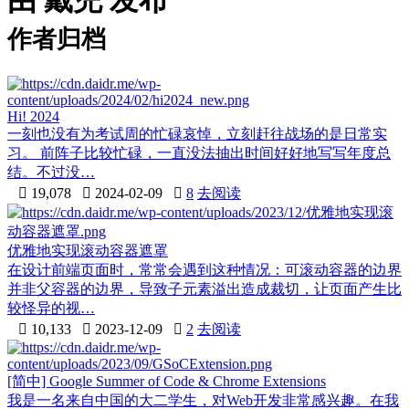
由 戴兜 发布
作者归档
Hi! 2024
一刻也没有为考试周的忙碌哀悼，立刻赶往战场的是日常实
习。 前阵子比较忙碌，一直没法抽出时间好好地写写年度总
结。不过没…

19,078

2024-02-09

8
去阅读
优雅地实现滚动容器遮罩
在设计前端页面时，常常会遇到这种情况：可滚动容器的边界
并非父容器的边界，导致子元素溢出造成裁切，让页面产生比
较怪异的视…

10,133

2023-12-09

2
去阅读
[简中] Google Summer of Code & Chrome Extensions
我是一名来自中国的大二学生，对Web开发非常感兴趣。在我