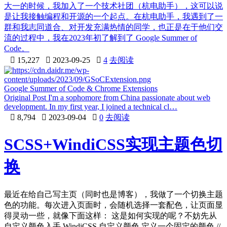
大一的时候，我加入了一个技术社团（杭电助手），这可以说
是让我接触编程和开源的一个起点。在杭电助手，我遇到了一
群和我志同道合、对开发充满热情的同学，也正是在于他们交
流的过程中，我在2023年初了解到了 Google Summer of
Code。

15,227

2023-09-25

4
去阅读
Google Summer of Code & Chrome Extensions
Original Post I'm a sophomore from China passionate about web
development. In my first year, I joined a technical cl…

8,794

2023-09-04

0
去阅读
SCSS+WindiCSS实现主题色切
换
最近在给自己写主页（同时也是博客），我做了一个切换主题
色的功能。每次进入页面时，会随机选择一套配色，让页面显
得灵动一些，就像下面这样： 这是如何实现的呢？不妨先从
自定义颜色入手 WindiCSS 自定义颜色 定义一个固定的颜色 //