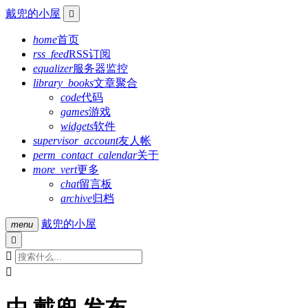
戴兜的小屋

home
首页
rss_feed
RSS订阅
equalizer
服务器监控
library_books
文章聚合
code
代码
games
游戏
widgets
软件
supervisor_account
友人帐
perm_contact_calendar
关于
more_vert
更多
chat
留言板
archive
归档
戴兜的小屋
menu


