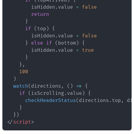
if
(
topArrived
)
{
        isHidden
.
value 
=
false
return
}
if
(
top
)
{
        isHidden
.
value 
=
false
}
else
if
(
bottom
)
{
        isHidden
.
value 
=
true
}
}
,
100
)
watch
(
directions
,
(
)
=>
{
if
(
isScrolling
.
value
)
{
checkHeaderStatus
(
directions
.
top
,
 di
}
}
)
</
script
>