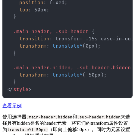
position
:
 fixed
;
top
:
 50px
;
}
.main-header, .sub-header
{
transition
:
 transform .15s ease-in-out
transform
:
translateY
(
0px
)
;
}
.main-header.hidden, .sub-header.hidden
transform
:
translateY
(
-50px
)
;
}
</
style
>
查看示例
使用选择器
和
来选
.main-header.hidden
.sub-header.hidden
择具有hidden类名的header元素，将它们的transform属性设置
为
（即向上偏移50px）。同时为元素设置
translateY(-50px)