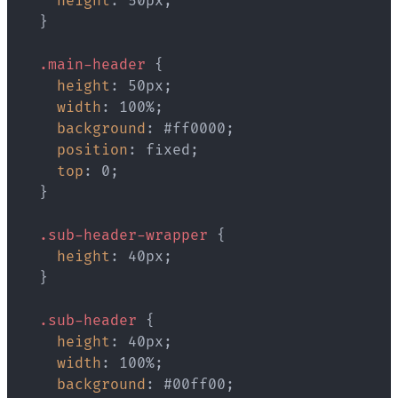
height
:
 50px
;
}
.main-header
{
height
:
 50px
;
width
:
 100%
;
background
:
 #ff0000
;
position
:
 fixed
;
top
:
 0
;
}
.sub-header-wrapper
{
height
:
 40px
;
}
.sub-header
{
height
:
 40px
;
width
:
 100%
;
background
:
 #00ff00
;