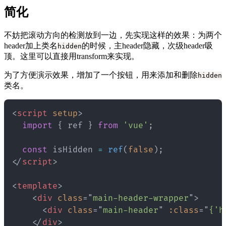
简化
不妨把滚动方向的检测放到一边，先实现这样的效果：为两个
header加上类名
的时候，主header隐藏，次级header吸
hidden
顶。这里可以直接用transform来实现。
为了方便演示效果，增加了一个按钮，用来添加和删除
hidden
类名。
<
script
setup
>
import
{
 ref 
}
from
'vue'
;
const
 isHidden 
=
ref
(
false
)
;
</
script
>
<
template
>
<
div
class
=
"
main-header-wrapper
"
>
<
div
class
=
"
main-header
"
:class
=
"
{'h
</
div
>