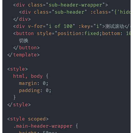
<
div
class
=
"
sub-header-wrapper
"
>
<
div
class
=
"
sub-header
"
:class
=
"
{'hidd
</
div
>
<
div
v-for
=
"
i of 100
"
:key
=
"
i
"
>
测试滚动
</
d
<
button
style
=
"
position
:
fixed
;
bottom
:
 10
    切换

</
button
>
</
template
>
<
style
>
html, body
{
margin
:
 0
;
padding
:
 0
;
}
</
style
>
<
style
scoped
>
.main-header-wrapper
{