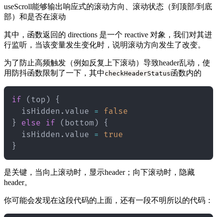
useScroll能够输出响应式的滚动方向、滚动状态（到顶部/到底
部）和是否在滚动
其中，函数返回的 directions 是一个 reactive 对象，我们对其进
行监听，当该变量发生变化时，说明滚动方向发生了改变。
为了防止高频触发（例如反复上下滚动）导致header乱动，使
用防抖函数限制了一下，其中
函数内的
checkHeaderStatus
if
(
top
)
{
  isHidden
.
value 
=
false
}
else
if
(
bottom
)
{
  isHidden
.
value 
=
true
}
是关键，当向上滚动时，显示header；向下滚动时，隐藏
header。
你可能会发现在这段代码的上面，还有一段不明所以的代码：