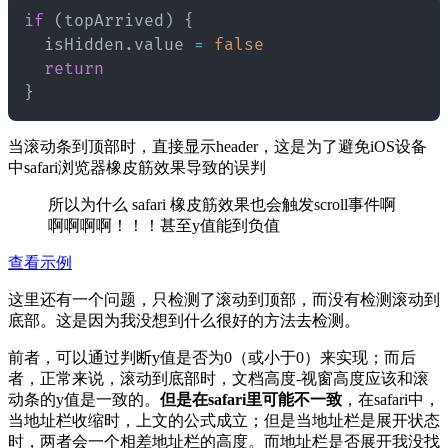
if
(
topArrived
)
{
  isHidden
.
value 
=
false
return
}
当滚动条到顶部时，直接显示header，这是为了避免iOS设备
中safari浏览器橡皮筋效果导致的误判
所以为什么 safari 橡皮筋效果也会触发scroll事件啊
啊啊啊啊！！！甚至y值能到负值
查看示例
这里还有一个问题，只检测了滚动到顶部，而没有检测滚动到
底部。这是因为我没想到什么很好的方法去检测。
前者，可以通过判断y值是否为0（或小于0）来实现；而后
者，正常来说，滚动到底部时，文档高度-视窗高度应该和滚
动条的y值是一致的。
但是在safari里可能不一致
，在safari中，
当地址栏收缩时，上文的公式成立；但是当地址栏是展开状态
时，两者会一个相差地址栏的高度。而地址栏是否展开我没找