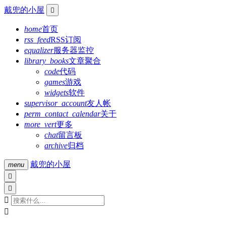
戴兜的小屋

home
首页
rss_feed
RSS订阅
equalizer
服务器监控
library_books
文章聚合
code
代码
games
游戏
widgets
软件
supervisor_account
友人帐
perm_contact_calendar
关于
more_vert
更多
chat
留言板
archive
归档
戴兜的小屋
menu



