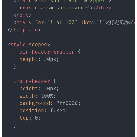
<
div
class
=
"
sub-header-wrapper
"
>
<
div
class
=
"
sub-header
"
>
</
div
>
</
div
>
<
div
v-for
=
"
i of 100
"
:key
=
"
i
"
>
测试滚动
</
d
</
template
>
<
style
scoped
>
.main-header-wrapper
{
height
:
 50px
;
}
.main-header
{
height
:
 50px
;
width
:
 100%
;
background
:
 #ff0000
;
position
:
 fixed
;
top
:
 0
;
}