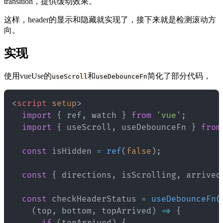
transition，提供缓动效果。
这样，header的显示和隐藏就实现了，接下来就是检测滚动方
向。
实现
使用vueUse的
和
简化了部分代码，
useScroll
useDebounceFn
<
script
setup
>
import
{
 ref
,
 watch 
}
from
'vue'
;
import
{
 useScroll
,
 useDebounceFn 
}
from
const
 isHidden 
=
ref
(
false
)
;
const
{
 directions
,
 isScrolling
,
 arrived
const
 checkHeaderStatus 
=
useDebounceFn
(
(
top
,
 bottom
,
 topArrived
)
=>
{