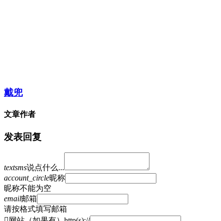
戴兜
文章作者
发表回复
textsms
说点什么...
account_circle
昵称
昵称不能为空
email
邮箱
请按格式填写邮箱

网站（如果有）http(s)://