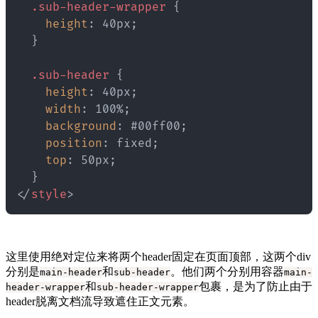
.sub-header-wrapper
{
height
:
 40px
;
}
.sub-header
{
height
:
 40px
;
width
:
 100%
;
background
:
 #00ff00
;
position
:
 fixed
;
top
:
 50px
;
}
</
style
>
这里使用绝对定位来将两个header固定在页面顶部，这两个div
分别是
和
。他们两个分别用容器
main-header
sub-header
main-
和
包裹，是为了防止由于
header-wrapper
sub-header-wrapper
header脱离文档流导致遮住正文元素。