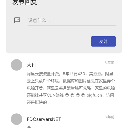
发表回复
textsms
说点什么...
6 年前
大付
阿里云按流量计费，5年只要430，美滋滋。阿里
云上只放PHP环境，数据库和图片信息在家里弄个
电脑开着。阿里云每月流量钱可忽略，家里的电脑
还能挂共享CDN赚钱 😎 😎 😎 😎 bigfu.cn，访问
还是挺快的
6 年前
FDCserversNET
😛