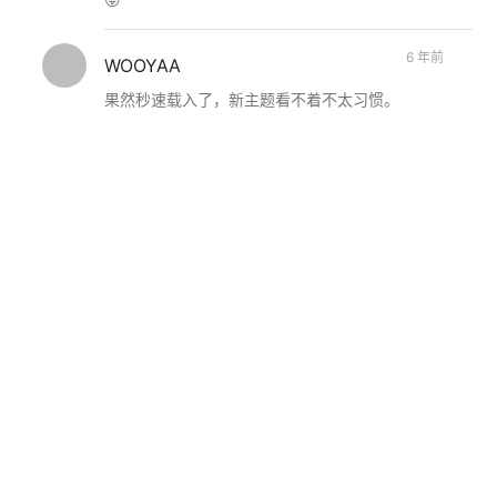
6 年前
WOOYAA
果然秒速载入了，新主题看不着不太习惯。
6 年前
戴兜
@WOOYAA：
哈哈，自己看着还挺爽的 😉
下一篇
arrow_back
arrow_forward
Hi！2021
戴兜的小屋
主页
/
Github
/
Bilibili
/
十年之约
© 2022 DaiDR.